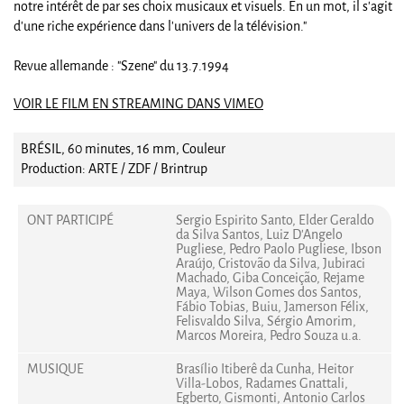
notre intérêt de par ses choix musicaux et visuels. En un mot, il s'agit
d'une riche expérience dans l'univers de la télévision."
Revue allemande : "Szene" du 13.7.1994
VOIR LE FILM EN STREAMING DANS VIMEO
BRÉSIL, 60 minutes, 16 mm, Couleur
Production: ARTE / ZDF / Brintrup
ONT PARTICIPÉ
Sergio Espirito Santo, Elder Geraldo
da Silva Santos, Luiz D'Angelo
Pugliese, Pedro Paolo Pugliese, Ibson
Araújo, Cristovão da Silva, Jubiraci
Machado, Giba Conceição, Rejame
Maya, Wilson Gomes dos Santos,
Fábio Tobias, Buiu, Jamerson Félix,
Felisvaldo Silva, Sérgio Amorim,
Marcos Moreira, Pedro Souza u.a.
MUSIQUE
Brasílio Itiberê da Cunha, Heitor
Villa-Lobos, Radames Gnattali,
Egberto, Gismonti, Antonio Carlos