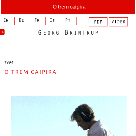
O trem caipira
>
1994
O TREM CAIPIRA