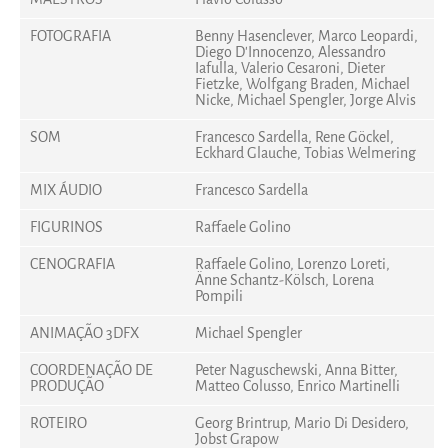
FOTOGRAFIA
Benny Hasenclever, Marco Leopardi,
Diego D'Innocenzo, Alessandro
Iafulla, Valerio Cesaroni, Dieter
Fietzke, Wolfgang Braden, Michael
Nicke, Michael Spengler, Jorge Alvis
SOM
Francesco Sardella, Rene Göckel,
Eckhard Glauche, Tobias Welmering
MIX ÁUDIO
Francesco Sardella
FIGURINOS
Raffaele Golino
CENOGRAFIA
Raffaele Golino, Lorenzo Loreti,
Änne Schantz-Kölsch, Lorena
Pompili
ANIMAÇÃO 3DFX
Michael Spengler
COORDENAÇÃO DE
Peter Naguschewski, Anna Bitter,
PRODUÇÃO
Matteo Colusso, Enrico Martinelli
ROTEIRO
Georg Brintrup, Mario Di Desidero,
Jobst Grapow