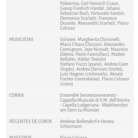
Palestrina, Carl Heinrich Graun,
Georg Friedrich Händel, Johann
Sebastian Bach, Fortunato Santini,
Domenico Scarlatti, Francesco
Durante, Alessandro Scarlatti, Flavio
Colusso
MUSICISTAS
Solisten: Margherita Chiminelli,
Maria Chiara Chizzoni, Alessandro
Carmignani, Jean Nirouët, Maurizio
Dalena, Paolo Fanciullacci, Matteo
Bellotto, Walter Testolin
Stefano Fiuzzi (piano), Andrea Coen
(órgão), Andrea Damiani (tiorba),
Lutz Wagner (violoncelo), Renate
Fischer (contrabaixo), Flavio Colusso
(cravo)
CORAIS
Ensemble Seicentonovecento -
Cappella Musicale di S.M. dell'Anima
- Capella Ludgeriana - Mädchenchor
am Dom zu Münster
REGENTES DE COROS
Andreas Bollendorf e Verena
Schürmann
MAESTROS
Flavio Colusso