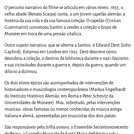
O percurso narrativo do filme se articula em vários níveis: 1855, o
velho abade (Renato Scarpa) conta, a um jovem capelão alemão, a
história da sua vida e da sua famosa coleção. O capelão (Cristian
Giammarini) convenceu Santini a vender a coleção o bispo de
Münster em troca de uma pensão vitalícia.
Outro sujeito narrativo, que se alterna a Santini, é Edward Dent (John
Gayford). Estamos em Londres em 1955. Dent descreve como
descobriu a coleção, o destino da biblioteca durante o nazi-fascismo
e sua vicissitudes durante a guerra e, depois da guerra, quando um
dilúvio a dizimou.
Os dois níveis épicos são acompanhados de intervenções de
historiadores e musicólogos contemporâneos (Markus Engelhardt
do Instituto Histórico Alemão, em Roma e Peter Schmitz da
Universidades de Münster). Mas, sobretudo, pelas intervenções
musicais: obras famosas ou menos conhecidas da música antiga
italiana e alemã, apresentadas por musicistas dos dois países.
São responsáveis pela trilha sonora, o Ensemble Seicentonovecento
de Roma, a Cappella Musicale de Santa Maria dell'Anima sob a