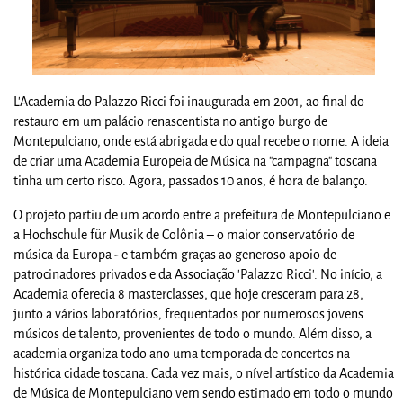
L'Academia do Palazzo Ricci foi inaugurada em 2001, ao final do
restauro em um palácio renascentista no antigo burgo de
Montepulciano, onde está abrigada e do qual recebe o nome. A ideia
de criar uma Academia Europeia de Música na "campagna" toscana
tinha um certo risco. Agora, passados 10 anos, é hora de balanço.
O projeto partiu de um acordo entre a prefeitura de Montepulciano e
a Hochschule für Musik de Colônia – o maior conservatório de
música da Europa - e também graças ao generoso apoio de
patrocinadores privados e da Associação 'Palazzo Ricci'. No início, a
Academia oferecia 8 masterclasses, que hoje cresceram para 28,
junto a vários laboratórios, frequentados por numerosos jovens
músicos de talento, provenientes de todo o mundo. Além disso, a
academia organiza todo ano uma temporada de concertos na
histórica cidade toscana. Cada vez mais, o nível artístico da Academia
de Música de Montepulciano vem sendo estimado em todo o mundo