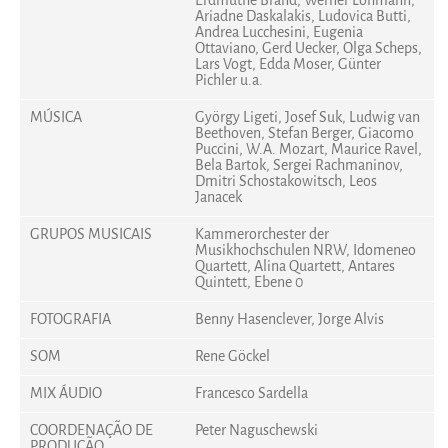
Erdmuthe Brand, Werner Lohmann,
Ariadne Daskalakis, Ludovica Butti,
Andrea Lucchesini, Eugenia
Ottaviano, Gerd Uecker, Olga Scheps,
Lars Vogt, Edda Moser, Günter
Pichler u.a.
MÚSICA
György Ligeti, Josef Suk, Ludwig van
Beethoven, Stefan Berger, Giacomo
Puccini, W.A. Mozart, Maurice Ravel,
Bela Bartok, Sergei Rachmaninov,
Dmitri Schostakowitsch, Leos
Janacek
GRUPOS MUSICAIS
Kammerorchester der
Musikhochschulen NRW, Idomeneo
Quartett, Alina Quartett, Antares
Quintett, Ebene 0
FOTOGRAFIA
Benny Hasenclever, Jorge Alvis
SOM
Rene Göckel
MIX ÁUDIO
Francesco Sardella
COORDENAÇÃO DE
Peter Naguschewski
PRODUÇÃO