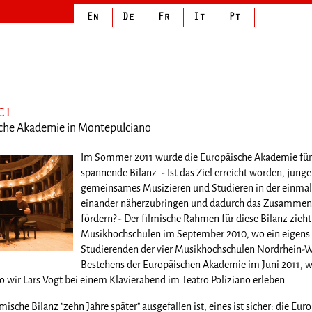
CI
sche Akademie in Montepulciano
Im Sommer 2011 wurde die Europäische Akademie für Mu
spannende Bilanz. - Ist das Ziel erreicht worden, ju
gemeinsames Musizieren und Studieren in der einma
einander näherzubringen und dadurch das Zusammenw
fördern? - Der filmische Rahmen für diese Bilanz zieht
Musikhochschulen im September 2010, wo ein eigens
Studierenden der vier Musikhochschulen Nordrhein-Wes
Bestehens der Europäischen Akademie im Juni 2011, wo
wir Lars Vogt bei einem Klavierabend im Teatro Poliziano erleben.
ische Bilanz "zehn Jahre später" ausgefallen ist, eines ist sicher: die 