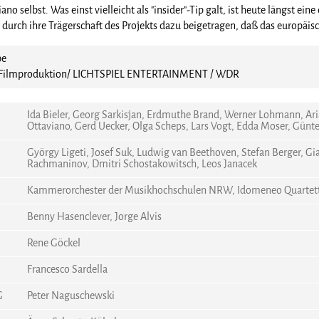
ano selbst. Was einst vielleicht als "insider"-Tip galt, ist heute längst e
t durch ihre Trägerschaft des Projekts dazu beigetragen, daß das europäi
be
p Filmproduktion/ LICHTSPIEL ENTERTAINMENT / WDR
Ida Bieler, Georg Sarkisjan, Erdmuthe Brand, Werner Lohmann, Ari
Ottaviano, Gerd Uecker, Olga Scheps, Lars Vogt, Edda Moser, Günter
György Ligeti, Josef Suk, Ludwig van Beethoven, Stefan Berger, Gi
Rachmaninov, Dmitri Schostakowitsch, Leos Janacek
Kammerorchester der Musikhochschulen NRW, Idomeneo Quartett, A
Benny Hasenclever, Jorge Alvis
Rene Göckel
Francesco Sardella
G
Peter Naguschewski