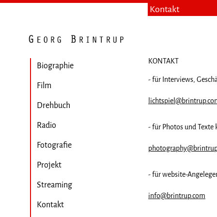
Kontakt
KONTAKT
Biographie
- für Interviews, Gesch
Film
lichtspiel@brintrup.c
Drehbuch
Radio
- für Photos und Texte 
Fotografie
photography@brintru
Projekt
- für website-Angelegen
Streaming
info@brintrup.com
Kontakt