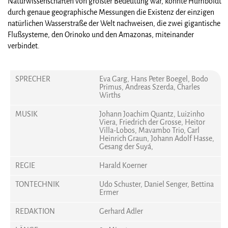
Naturwissenschaften von größter Bedeutung war, konnte Humboldt
durch genaue geographische Messungen die Existenz der einzigen
natürlichen Wasserstraße der Welt nachweisen, die zwei gigantische
Flußsysteme, den Orinoko und den Amazonas, miteinander
verbindet.
SPRECHER
Eva Garg, Hans Peter Boegel, Bodo
Primus, Andreas Szerda, Charles
Wirths
MUSIK
Johann Joachim Quantz, Luizinho
Viera, Friedrich der Grosse, Heitor
Villa-Lobos, Mavambo Trio, Carl
Heinrich Graun, Johann Adolf Hasse,
Gesang der Suyá,
REGIE
Harald Koerner
TONTECHNIK
Udo Schuster, Daniel Senger, Bettina
Ermer
REDAKTION
Gerhard Adler