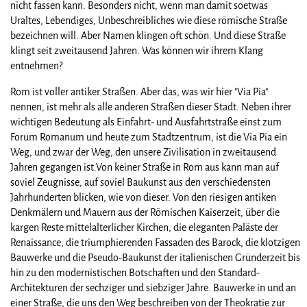
nicht fassen kann. Besonders nicht, wenn man damit soetwas
Uraltes, Lebendiges, Unbeschreibliches wie diese römische Straße
bezeichnen will. Aber Namen klingen oft schön. Und diese Straße
klingt seit zweitausend Jahren. Was können wir ihrem Klang
entnehmen?
Rom ist voller antiker Straßen. Aber das, was wir hier "Via Pia"
nennen, ist mehr als alle anderen Straßen dieser Stadt. Neben ihrer
wichtigen Bedeutung als Einfahrt- und Ausfahrtstraße einst zum
Forum Romanum und heute zum Stadtzentrum, ist die Via Pia ein
Weg, und zwar der Weg, den unsere Zivilisation in zweitausend
Jahren gegangen ist.Von keiner Straße in Rom aus kann man auf
soviel Zeugnisse, auf soviel Baukunst aus den verschiedensten
Jahrhunderten blicken, wie von dieser. Von den riesigen antiken
Denkmälern und Mauern aus der Römischen Kaiserzeit, über die
kargen Reste mittelalterlicher Kirchen, die eleganten Paläste der
Renaissance, die triumphierenden Fassaden des Barock, die klotzigen
Bauwerke und die Pseudo-Baukunst der italienischen Gründerzeit bis
hin zu den modernistischen Botschaften und den Standard-
Architekturen der sechziger und siebziger Jahre. Bauwerke in und an
einer Straße, die uns den Weg beschreiben von der Theokratie zur