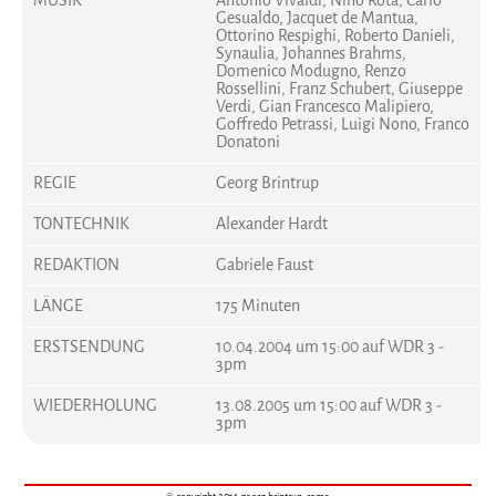
MUSIK
Antonio Vivaldi, Nino Rota, Carlo
Gesualdo, Jacquet de Mantua,
Ottorino Respighi, Roberto Danieli,
Synaulia, Johannes Brahms,
Domenico Modugno, Renzo
Rossellini, Franz Schubert, Giuseppe
Verdi, Gian Francesco Malipiero,
Goffredo Petrassi, Luigi Nono, Franco
Donatoni
REGIE
Georg Brintrup
TONTECHNIK
Alexander Hardt
REDAKTION
Gabriele Faust
LÄNGE
175 Minuten
ERSTSENDUNG
10.04.2004 um 15:00 auf WDR 3 -
3pm
WIEDERHOLUNG
13.08.2005 um 15:00 auf WDR 3 -
3pm