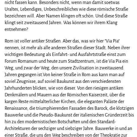
nicht fassen kann. Besonders nicht, wenn man damit soetwas
Uraltes, Lebendiges, Unbeschreibliches wie diese römische Straße
bezeichnen will. Aber Namen klingen oft schön. Und diese Straße
klingt seit zweitausend Jahren. Was können wir ihrem Klang
entnehmen?
Rom ist voller antiker Straßen. Aber das, was wir hier "Via Pia"
nennen, ist mehr als alle anderen Straßen dieser Stadt. Neben ihrer
wichtigen Bedeutung als Einfahrt- und Ausfahrtstraße einst zum
Forum Romanum und heute zum Stadtzentrum, ist die Via Pia ein
Weg, und zwar der Weg, den unsere Zivilisation in zweitausend
Jahren gegangen ist.Von keiner Straße in Rom aus kann man auf
soviel Zeugnisse, auf soviel Baukunst aus den verschiedensten
Jahrhunderten blicken, wie von dieser. Von den riesigen antiken
Denkmälern und Mauern aus der Römischen Kaiserzeit, über die
kargen Reste mittelalterlicher Kirchen, die eleganten Paläste der
Renaissance, die triumphierenden Fassaden des Barock, die klotzigen
Bauwerke und die Pseudo-Baukunst der italienischen Gründerzeit bis
hin zu den modernistischen Botschaften und den Standard-
Architekturen der sechziger und siebziger Jahre. Bauwerke in und an
einer Straße, die uns den Weg beschreiben von der Theokratie zur