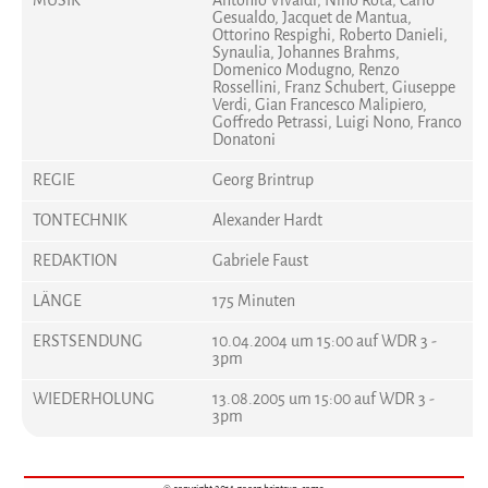
MUSIK
Antonio Vivaldi, Nino Rota, Carlo
Gesualdo, Jacquet de Mantua,
Ottorino Respighi, Roberto Danieli,
Synaulia, Johannes Brahms,
Domenico Modugno, Renzo
Rossellini, Franz Schubert, Giuseppe
Verdi, Gian Francesco Malipiero,
Goffredo Petrassi, Luigi Nono, Franco
Donatoni
REGIE
Georg Brintrup
TONTECHNIK
Alexander Hardt
REDAKTION
Gabriele Faust
LÄNGE
175 Minuten
ERSTSENDUNG
10.04.2004 um 15:00 auf WDR 3 -
3pm
WIEDERHOLUNG
13.08.2005 um 15:00 auf WDR 3 -
3pm