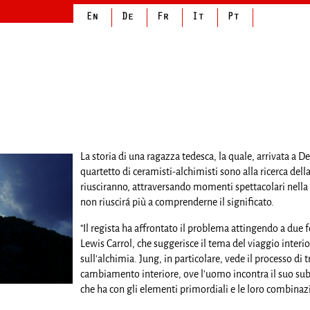
La storia di una ragazza tedesca, la quale, arrivata a D
quartetto di ceramisti-alchimisti sono alla ricerca del
riusciranno, attraversando momenti spettacolari nella s
non riuscirá più a comprenderne il significato.
"Il regista ha affrontato il problema attingendo a due fo
Lewis Carrol, che suggerisce il tema del viaggio interior
sull'alchimia. Jung, in particolare, vede il processo di 
cambiamento interiore, ove l'uomo incontra il suo subco
che ha con gli elementi primordiali e le loro combinaz