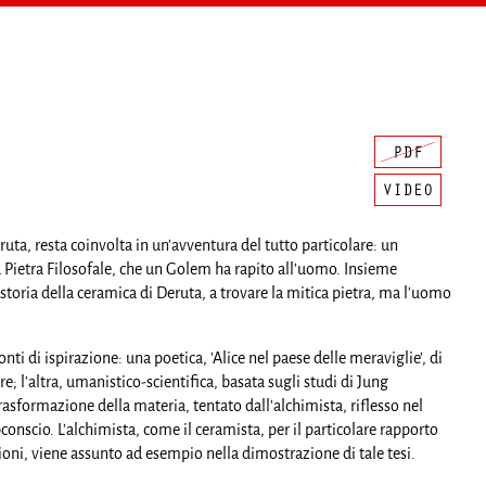
eruta, resta coinvolta in un'avventura del tutto particolare: un
la Pietra Filosofale, che un Golem ha rapito all'uomo. Insieme
toria della ceramica di Deruta, a trovare la mitica pietra, ma l'uomo
nti di ispirazione: una poetica, 'Alice nel paese delle meraviglie', di
e; l'altra, umanistico-scientifica, basata sugli studi di Jung
trasformazione della materia, tentato dall'alchimista, riflesso nel
nscio. L'alchimista, come il ceramista, per il particolare rapporto
ioni, viene assunto ad esempio nella dimostrazione di tale tesi.