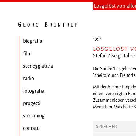
Losgelöst von all
1994
biografia
LOSGELÖST 
film
Stefan Zweigs Jahre 
sceneggiatura
Die Soirée "Losgelöst v
Janeiro, durch Freitod 
radio
Mit der Ausbreitung de
fotografia
einem vereinigten Europ
Zusammenleben verschie
progetti
Menschen. Was hatte S
streaming
SPRECHER
contatti