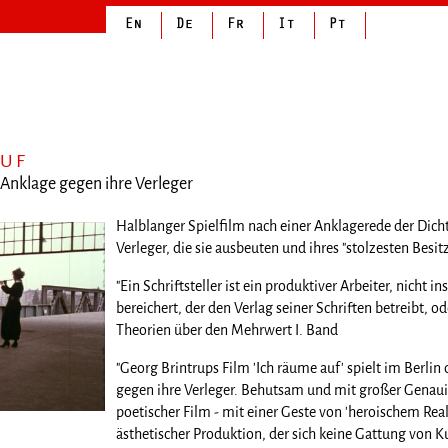
AUF
 Anklage gegen ihre Verleger
Halblanger Spielfilm nach einer Anklagerede der Dicht
Verleger, die sie ausbeuten und ihres "stolzesten Besit
"Ein Schriftsteller ist ein produktiver Arbeiter, nicht
bereichert, der den Verlag seiner Schriften betreibt, od
Theorien über den Mehrwert I. Band
"Georg Brintrups Film 'Ich räume auf' spielt im Berlin 
gegen ihre Verleger. Behutsam und mit großer Genauig
poetischer Film - mit einer Geste von 'heroischem Re
ästhetischer Produktion, der sich keine Gattung von K