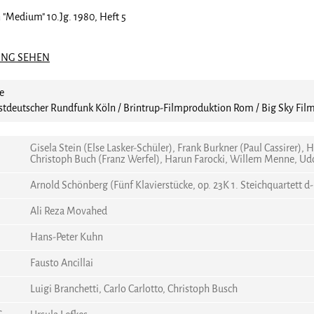
 "Medium" 10.Jg. 1980, Heft 5
ING SEHEN
e
deutscher Rundfunk Köln / Brintrup-Filmproduktion Rom / Big Sky Filmp
Gisela Stein (Else Lasker-Schüler), Frank Burkner (Paul Cassirer), 
Christoph Buch (Franz Werfel), Harun Farocki, Willem Menne, Udo 
Arnold Schönberg (Fünf Klavierstücke, op. 23K 1. Steichquartett d-
Ali Reza Movahed
Hans-Peter Kuhn
Fausto Ancillai
Luigi Branchetti, Carlo Carlotto, Christoph Busch