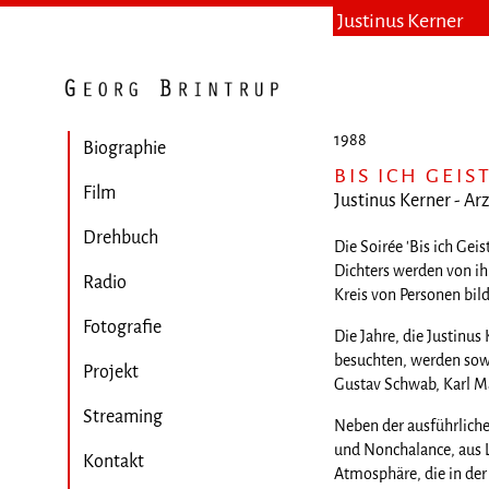
Justinus Kerner
1988
Biographie
BIS ICH GEI
Film
Justinus Kerner - Arz
Drehbuch
Die Soirée 'Bis ich Gei
Dichters werden von ih
Radio
Kreis von Personen bild
Fotografie
Die Jahre, die Justinu
besuchten, werden sow
Projekt
Gustav Schwab, Karl M
Streaming
Neben der ausführlich
und Nonchalance, aus L
Kontakt
Atmosphäre, die in der