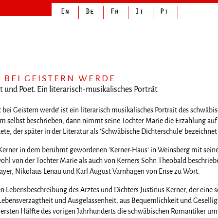
ST BEI GEISTERN WERDE
t und Poet. Ein literarisch-musikalisches Porträt
st bei Geistern werde' ist ein literarisch musikalisches Portrait des schwä
m selbst beschrieben, dann nimmt seine Tochter Marie die Erzählung auf 
ete, der später in der Literatur als 'Schwäbische Dichterschule' bezeichne
s Kerner in dem berühmt gewordenen 'Kerner-Haus' in Weinsberg mit seiner
ohl von der Tochter Marie als auch von Kerners Sohn Theobald beschrie
ayer, Nikolaus Lenau und Karl August Varnhagen von Ense zu Wort.
en Lebensbeschreibung des Arztes und Dichters Justinus Kerner, der ein
ebensverzagtheit und Ausgelassenheit, aus Bequemlichkeit und Geselligkei
 ersten Hälfte des vorigen Jahrhunderts die schwäbischen Romantiker um